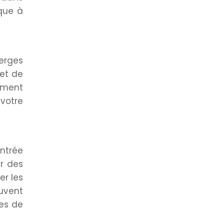
que à
erges
 et de
uement
 votre
entrée
r des
er les
euvent
pes de