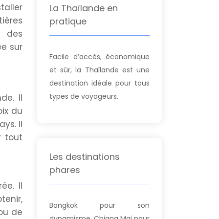
taller
La Thaïlande en
tières
pratique
n des
ée sur
Facile d’accès, économique
et sûr, la Thaïlande est une
destination idéale pour tous
types de voyageurs.
e. Il
oix du
ys. Il
 tout
Les destinations
phares
ée. Il
tenir,
Bangkok pour son
 ou de
dynamisme, Chiang Mai pour