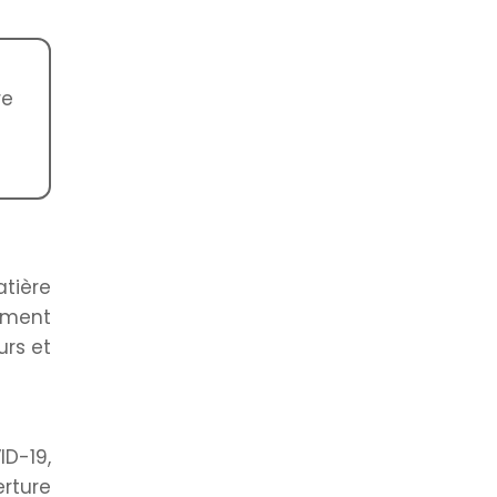
re
tière
ument
urs et
ID-19,
rture