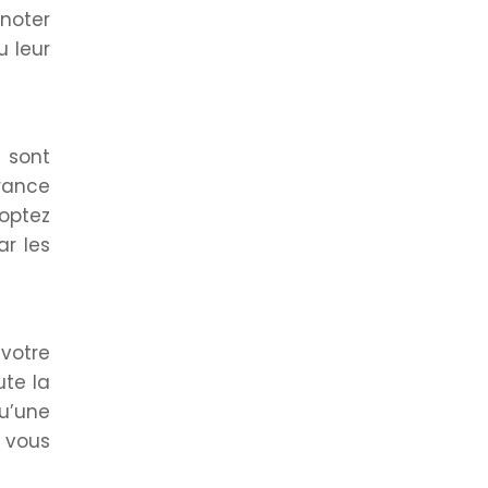
 noter
u leur
 sont
rance
 optez
ar les
votre
ute la
qu’une
 vous