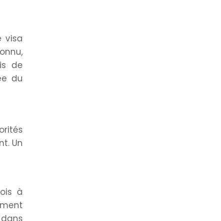
e visa
onnu,
ais de
ée du
orités
nt. Un
ois à
ement
e dans