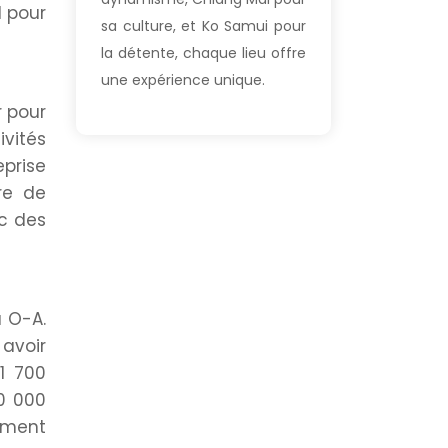
l pour
sa culture, et Ko Samui pour
la détente, chaque lieu offre
une expérience unique.
r pour
ivités
prise
tre de
ec des
a O-A.
 avoir
1 700
0 000
ement