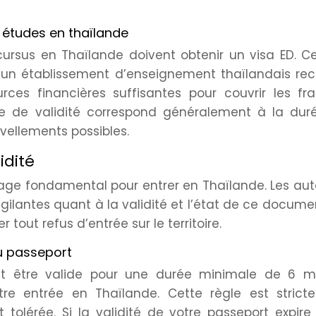
s études en thaïlande
cursus en Thaïlande doivent obtenir un visa ED. C
d’un établissement d’enseignement thaïlandais rec
urces financières suffisantes pour couvrir les fr
rée de validité correspond généralement à la dur
ellements possibles.
idité
ge fondamental pour entrer en Thaïlande. Les aut
gilantes quant à la validité et l’état de ce docume
 tout refus d’entrée sur le territoire.
du passeport
nt être valide pour une durée minimale de 6 m
e entrée en Thaïlande. Cette règle est strict
 tolérée. Si la validité de votre passeport expir