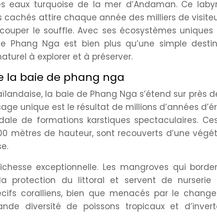
s eaux turquoise de la mer d’Andaman. Ce labyr
s cachés attire chaque année des milliers de visite
couper le souffle. Avec ses écosystèmes uniques 
e de Phang Nga est bien plus qu’une simple destin
naturel à explorer et à préserver.
 la baie de phang nga
haïlandaise, la baie de Phang Nga s’étend sur près 
ysage unique est le résultat de millions d’années d’é
dale de formations karstiques spectaculaires. Ces
00 mètres de hauteur, sont recouverts d’une végé
se.
ichesse exceptionnelle. Les mangroves qui borden
la protection du littoral et servent de nurserie
cifs coralliens, bien que menacés par le chang
ande diversité de poissons tropicaux et d’invert