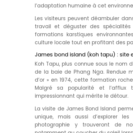
l’adaptation humaine à cet environn
Les visiteurs peuvent déambuler dans 
travail et déguster des spécialité
formations karstiques environnant
culture locale tout en profitant des p
James bond island (koh tapu) : sit
Koh Tapu, plus connue sous le nom de
de la baie de Phang Nga. Rendue mo
d’or » en 1974, cette formation roch
Malgré sa popularité et l’afflux 
impressionnant qui mérite le détour.
La visite de James Bond Island perm
unique, mais aussi d’explorer le
photographie y trouveront de nom
notamment au coucher du soleil lorsqu