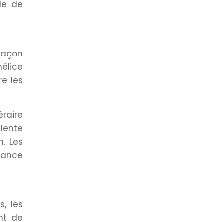
de de
 façon
hélice
e les
éraire
lente
n. Les
sance
, les
nt de