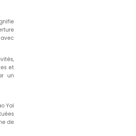
gnifie
erture
, avec
ités,
tes et
ar un
ao Yai
ituées
hme de