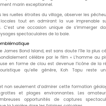
ement marin exceptionnel.
les ruelles étroites du village, observer les pêche
s locales tout en admirant la vue imprenable su
es. C’est une occasion unique de s’immerger da
aysages spectaculaires de la baie.
e emblématique
 James Bond Island, est sans doute l’île la plus c
ndialement célèbre par le film « L’homme au pis
euse en forme de clou est devenue l’icône de la r
touristique qu’elle génère, Koh Tapu reste un
et non seulement d’admirer cette formation géolo
s grottes et plages environnantes. Les amateu
breuses opportunités de captures spectacula
e la lumière dore les falaises calcaires.