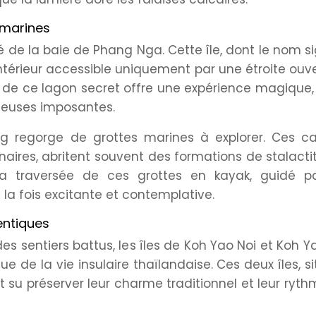
 marines
 de la baie de Phang Nga. Cette île, dont le nom si
intérieur accessible uniquement par une étroite ouv
ak de ce lagon secret offre une expérience magique
cheuses imposantes.
g regorge de grottes marines à explorer. Ces cav
lénaires, abritent souvent des formations de stalacti
La traversée de ces grottes en kayak, guidé p
à la fois excitante et contemplative.
hentiques
es sentiers battus, les îles de Koh Yao Noi et Koh Y
e de la vie insulaire thaïlandaise. Ces deux îles, s
 su préserver leur charme traditionnel et leur ryt