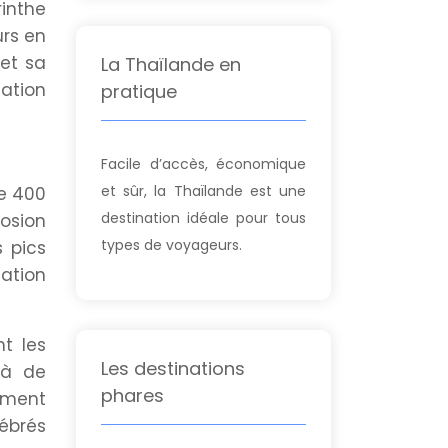
inthe
urs en
et sa
La Thaïlande en
ation
pratique
Facile d’accès, économique
et sûr, la Thaïlande est une
de 400
destination idéale pour tous
rosion
types de voyageurs.
 pics
tation
t les
Les destinations
 à de
phares
ement
ébrés