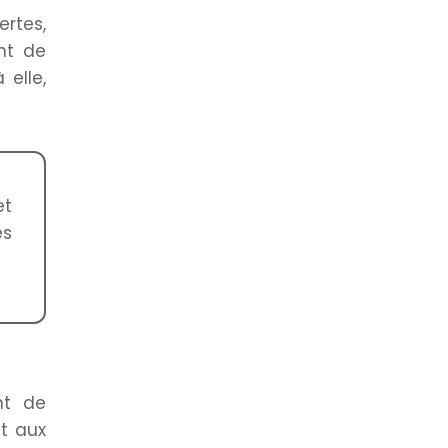
ertes,
ent de
 elle,
et
es
nt de
at aux