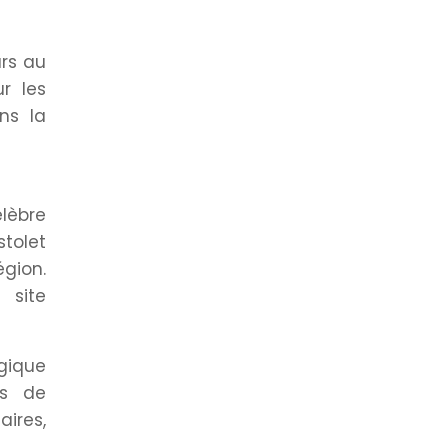
urs au
r les
ns la
élèbre
tolet
égion.
 site
gique
rs de
ires,