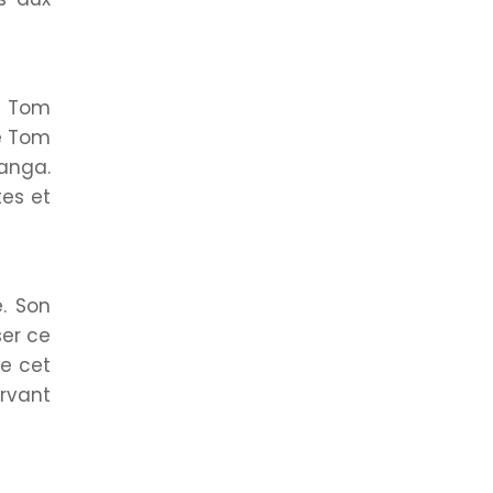
Le Tom
Le Tom
langa.
tes et
e. Son
ser ce
de cet
rvant