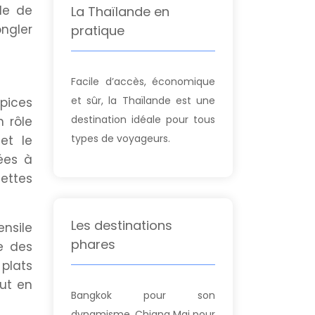
de de
La Thaïlande en
ongler
pratique
Facile d’accès, économique
et sûr, la Thaïlande est une
pices
destination idéale pour tous
n rôle
types de voyageurs.
et le
ées à
ettes
Les destinations
nsile
phares
e des
 plats
out en
Bangkok pour son
dynamisme, Chiang Mai pour