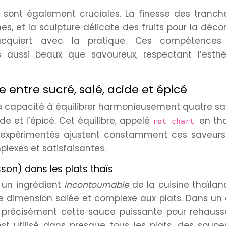
 sont également cruciales. La finesse des tranch
es, et la sculpture délicate des fruits pour la déco
acquiert avec la pratique. Ces compétences
s aussi beaux que savoureux, respectant l’esthé
e entre sucré, salé, acide et épicé
 sa capacité à équilibrer harmonieusement quatre s
ide et l’épicé. Cet équilibre, appelé
en tha
rot chart
 expérimentés ajustent constamment ces saveurs
lexes et satisfaisantes.
sson) dans les plats thaïs
 un ingrédient
incontournable
de la cuisine thaïlan
 dimension salée et complexe aux plats. Dans un 
 précisément cette sauce puissante pour rehausse
t utilisé dans presque tous les plats, des soupe