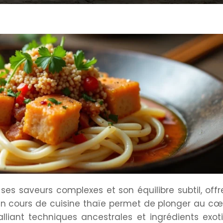
 ses saveurs complexes et son équilibre subtil, off
Un cours de cuisine thaïe permet de plonger au cœ
 alliant techniques ancestrales et ingrédients exot