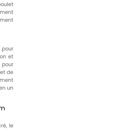
poulet
vement
ément
é pour
son et
e pour
met de
tement
en un
om
ré, le