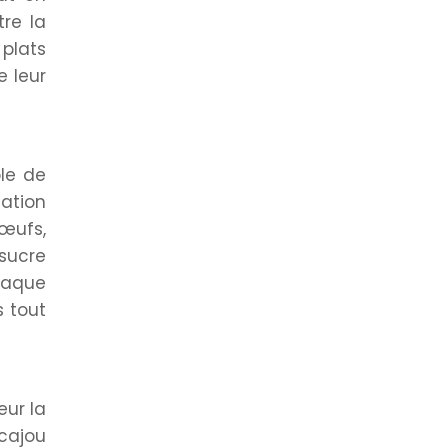
tre la
plats
 leur
ple de
ation
 œufs,
 sucre
haque
s tout
eur la
 cajou