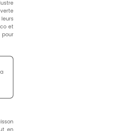
ustre
verte
 leurs
oco et
e pour
la
isson
ut en