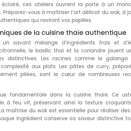
clairé, ces ateliers ouvrent la porte à un mon
. Préparez-vous à maîtriser l’art délicat du wok, à j
thentiques qui raviront vos papilles.
hniques de la cuisine thaïe authentique
r un savant mélange d’ingrédients frais et d’é
ronnelle, le basilic thaï et la coriandre jouent u
rs distinctives. Les racines comme le galanga 
complexité aux plats. Les pâtes de curry, prépar
chement pilées, sont le cœur de nombreuses rec
ique fondamentale dans la cuisine thaïe. Ce uste
e à feu vif, préservant ainsi la texture croquant
a maîtrise du wok est essentielle pour réaliser des
haque ingrédient conserve sa saveur distinctive t