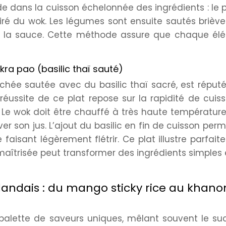
de dans la cuisson échelonnée des ingrédients : le 
etiré du wok. Les légumes sont ensuite sautés briè
ec la sauce. Cette méthode assure que chaque él
kra pao (basilic thaï sauté)
chée sautée avec du basilic thaï sacré, est réput
 réussite de ce plat repose sur la rapidité de cuis
is. Le wok doit être chauffé à très haute températur
er son jus. L’ajout du basilic en fin de cuisson per
 faisant légèrement flétrir. Ce plat illustre parfai
îtrisée peut transformer des ingrédients simples 
landais : du mango sticky rice au khan
 palette de saveurs uniques, mêlant souvent le suc