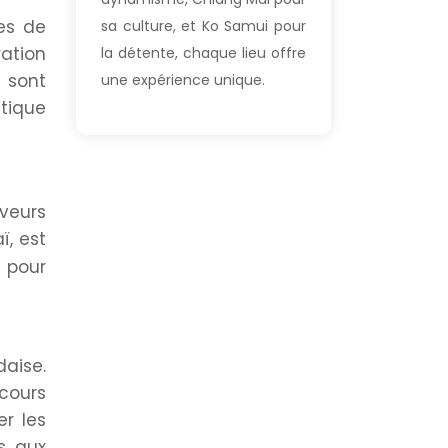
es de
sa culture, et Ko Samui pour
ration
la détente, chaque lieu offre
 sont
une expérience unique.
tique
aveurs
ï, est
 pour
daise.
cours
r les
s aux