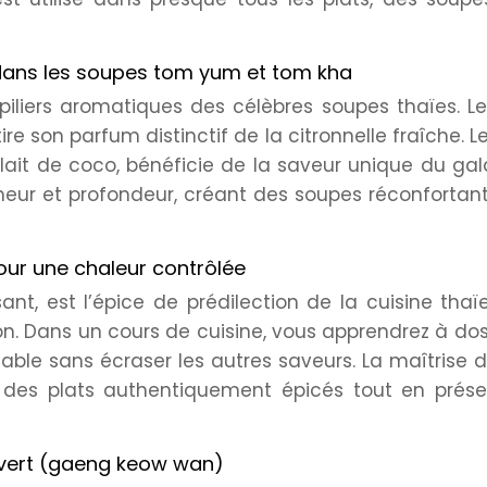
a dans les soupes tom yum et tom kha
s piliers aromatiques des célèbres soupes thaïes. 
tire son parfum distinctif de la citronnelle fraîche. 
 lait de coco, bénéficie de la saveur unique du ga
heur et profondeur, créant des soupes réconfortan
our une chaleur contrôlée
ant, est l’épice de prédilection de la cuisine thaï
on. Dans un cours de cuisine, vous apprendrez à do
able sans écraser les autres saveurs. La maîtrise 
 des plats authentiquement épicés tout en prése
 vert (gaeng keow wan)