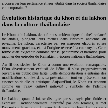
à conserver leur pertinence et leur vitalité dans la société thaïlandaise
contemporaine ?
Évolution historique du khon et du lakhon
dans la culture thaïlandaise
Le Khon et le Lakhon, deux formes emblématiques du théâtre dansé
thaïlandais, plongent leurs racines dans l’histoire ancienne du
royaume. Le Khon, caractérisé par ses masques élaborés et ses
mouvements gracieux, était à l’origine réservé à la cour royale. Cette
forme d’art exigeante combine danse, pantomime et narration pour
raconter des épisodes du Ramakien, l’épopée nationale thaïlandaise.
Au fil des siècles, le Khon a connu une évolution remarquable.
D’un divertissement exclusif de l’élite, il s’est progressivement
ouvert à un public plus large. Cette démocratisation a entraîné des
modifications subtiles dans sa présentation, tout en préservant son
essence spirituelle et artistique. Aujourd’hui, le Khon est reconnu
comme un
trésor culturel national
, symbole de l’identité
thaïlandaise.
Le Lakhon, quant à lui, se distingue par son style plus fluide et
expressif. Traditionnellement interprété par des femmes, il met
l’accent sur la narration à travers la danse et le chant. Le Lakhon a